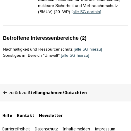
nukleare Sicherheit und Verbraucherschutz
(BMUV) (20. WP)
[alle SG dorthin]
Betroffene Interessenbereiche (2)
Nachhaltigkeit und Ressourcenschutz
[alle SG hierzu]
Sonstiges im Bereich "Umwelt"
[alle SG hierzu]
Sie
zurück zu:
Stellungnahmen/Gutachten
befinden
sich
hier:
Interne
Hilfe
Kontakt
Newsletter
Links
Barrierefreiheit
Datenschutz
Inhalte melden
Impressum