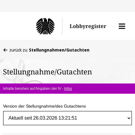
Direk
zum
Men
Lobbyregister
Inhal
öffne
Sie
zurück zu:
Stellungnahmen/Gutachten
befinden
sich
Stellungnahme/Gutachten
hier:
Inhalte beruhen auf Angaben der IV -
Infos
Version der Stellungnahme/des Gutachtens