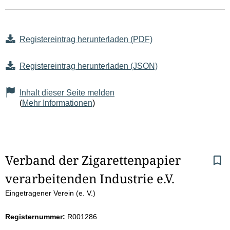
Registereintrag herunterladen (PDF)
Registereintrag herunterladen (JSON)
Inhalt dieser Seite melden
(
Mehr Informationen
)
S
Verband der Zigarettenpapier 
verarbeitenden Industrie e.V.
e
Eingetragener Verein (e. V.)
i
Registernummer:
R001286
t