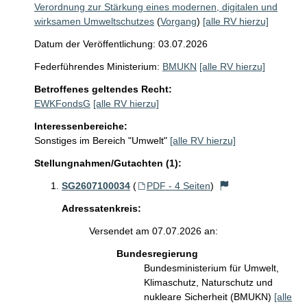
Verordnung zur Stärkung eines modernen, digitalen und
wirksamen Umweltschutzes
(
Vorgang
)
[alle RV hierzu]
Datum der Veröffentlichung: 03.07.2026
Federführendes Ministerium:
BMUKN
[alle RV hierzu]
Betroffenes geltendes Recht:
EWKFondsG
[alle RV hierzu]
Interessenbereiche:
Sonstiges im Bereich "Umwelt"
[alle RV hierzu]
Stellungnahmen/Gutachten (1):
SG2607100034
(
PDF - 4 Seiten
)
Adressatenkreis:
Versendet am 07.07.2026 an:
Bundesregierung
Bundesministerium für Umwelt,
Klimaschutz, Naturschutz und
nukleare Sicherheit (BMUKN)
[alle