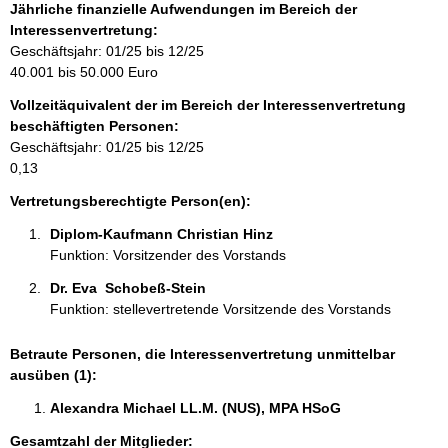
f
Jährliche finanzielle Aufwendungen im Bereich der
o
Interessenvertretung:
r
Geschäftsjahr: 01/25 bis 12/25
m
40.001 bis 50.000 Euro
a
Vollzeitäquivalent der im Bereich der Interessenvertretung
t
beschäftigten Personen:
i
Geschäftsjahr: 01/25 bis 12/25
o
0,13
n
e
Vertretungsberechtigte Person(en):
n
Diplom-Kaufmann Christian Hinz 
:
Funktion: Vorsitzender des Vorstands
Dr. Eva  Schobeß-Stein 
Funktion: stellevertretende Vorsitzende des Vorstands
Betraute Personen, die Interessenvertretung unmittelbar
ausüben (1):
Alexandra Michael LL.M. (NUS), MPA HSoG 
Gesamtzahl der Mitglieder: