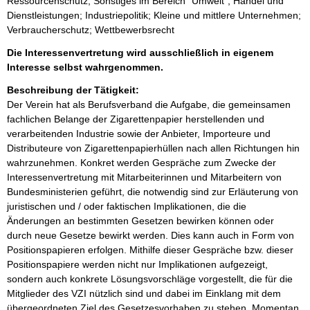
Ressourcenschutz; Sonstiges im Bereich "Umwelt"; Handel und
Dienstleistungen; Industriepolitik; Kleine und mittlere Unternehmen;
Verbraucherschutz; Wettbewerbsrecht
Die Interessenvertretung wird ausschließlich in eigenem
Interesse selbst wahrgenommen.
Beschreibung der Tätigkeit:
Der Verein hat als Berufsverband die Aufgabe, die gemeinsamen 
fachlichen Belange der Zigarettenpapier herstellenden und 
verarbeitenden Industrie sowie der Anbieter, Importeure und 
Distributeure von Zigarettenpapierhüllen nach allen Richtungen hin 
wahrzunehmen. Konkret werden Gespräche zum Zwecke der 
Interessenvertretung mit Mitarbeiterinnen und Mitarbeitern von 
Bundesministerien geführt, die notwendig sind zur Erläuterung von 
juristischen und / oder faktischen Implikationen, die die 
Änderungen an bestimmten Gesetzen bewirken können oder 
durch neue Gesetze bewirkt werden. Dies kann auch in Form von 
Positionspapieren erfolgen. Mithilfe dieser Gespräche bzw. dieser 
Positionspapiere werden nicht nur Implikationen aufgezeigt, 
sondern auch konkrete Lösungsvorschläge vorgestellt, die für die 
Mitglieder des VZI nützlich sind und dabei im Einklang mit dem 
übergeordneten Ziel des Gesetzesvorhaben zu stehen. Momentan 