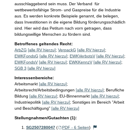
ausschlaggebend sein muss. Der Verband  für 
wettbewerbsfähige Strom- und Gaspreise für die Industrie 
aus. Es werden konkrete Beispiele genannt, die belegen, 
dass Investitionen in die eigene Bildung förderungsschädlich 
sind. Hier wird das Petitum nach vorn getragen, dass 
bildungswillige Menschen zu fördern sind.
Betroffenes geltendes Recht:
ArbZG
[alle RV hierzu]
;
VerpackG
[alle RV hierzu]
;
EWKFondsG
[alle RV hierzu]
;
EWKVerbotsV
[alle RV hierzu]
;
EWKFondsV
[alle RV hierzu]
;
EWKKennzV
[alle RV hierzu]
;
SGB 3
[alle RV hierzu]
Interessenbereiche:
Arbeitsmarkt
[alle RV hierzu]
;
Arbeitsrecht/Arbeitsbedingungen
[alle RV hierzu]
;
Berufliche
Bildung
[alle RV hierzu]
;
EU-Binnenmarkt
[alle RV hierzu]
;
Industriepolitik
[alle RV hierzu]
;
Sonstiges im Bereich "Arbeit
und Beschäftigung"
[alle RV hierzu]
Stellungnahmen/Gutachten (1):
SG2507280047
(
PDF - 6 Seiten
)