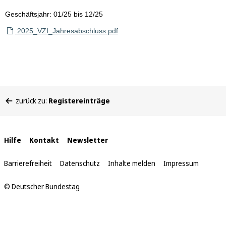
Geschäftsjahr: 01/25 bis 12/25
2025_VZI_Jahresabschluss.pdf
Sie
zurück zu:
Registereinträge
befinden
sich
hier:
Interne
Hilfe
Kontakt
Newsletter
Links
Barrierefreiheit
Datenschutz
Inhalte melden
Impressum
© Deutscher Bundestag