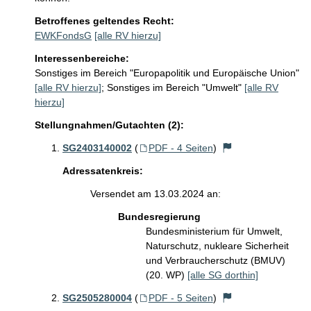
Betroffenes geltendes Recht:
EWKFondsG
[alle RV hierzu]
Interessenbereiche:
Sonstiges im Bereich "Europapolitik und Europäische Union"
[alle RV hierzu]
;
Sonstiges im Bereich "Umwelt"
[alle RV
hierzu]
Stellungnahmen/Gutachten (2):
SG2403140002
(
PDF - 4 Seiten
)
Adressatenkreis:
Versendet am 13.03.2024 an:
Bundesregierung
Bundesministerium für Umwelt,
Naturschutz, nukleare Sicherheit
und Verbraucherschutz (BMUV)
(20. WP)
[alle SG dorthin]
SG2505280004
(
PDF - 5 Seiten
)