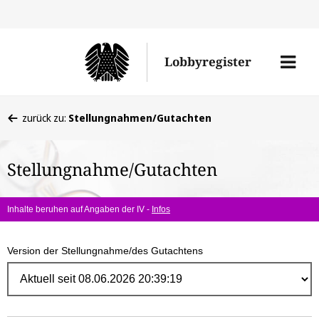
Direk
zum
Men
Lobbyregister
Inhal
öffne
Sie
zurück zu:
Stellungnahmen/Gutachten
befinden
sich
Stellungnahme/Gutachten
hier:
Inhalte beruhen auf Angaben der IV -
Infos
Version der Stellungnahme/des Gutachtens