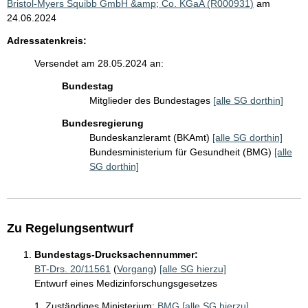
Bristol-Myers Squibb GmbH &amp; Co. KGaA (R000931)
am
24.06.2024
Adressatenkreis:
Versendet am 28.05.2024 an:
Bundestag
Mitglieder des Bundestages
[alle SG dorthin]
Bundesregierung
Bundeskanzleramt (BKAmt)
[alle SG dorthin]
Bundesministerium für Gesundheit (BMG)
[alle
SG dorthin]
Zu Regelungsentwurf
Bundestags-Drucksachennummer:
BT-Drs. 20/11561
(
Vorgang
)
[alle SG hierzu]
Entwurf eines Medizinforschungsgesetzes
1. Zuständiges Ministerium:
BMG
[alle SG hierzu]