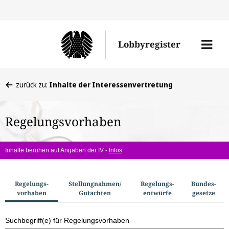
Direkt
Direk
zu
zum
Men
Lobbyregister
den
Inhal
öffne
Sucherge
Sie
zurück zu:
Inhalte der Interessenvertretung
befinden
sich
Regelungsvorhaben
hier:
Inhalte beruhen auf Angaben der IV -
Infos
S
Regelungs­
Stellungnahmen/​
Regelungs­
Bundes­
vorhaben
Gutachten
entwürfe
gesetze
u
c
Suchbegriff(e) für Regelungsvorhaben