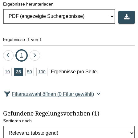
Ergebnisse herunterladen
Ergebnisse: 1 von 1
Eine
Seite
Eine
1
Seite
Seite
A
Ergebnisse pro Seite
10
Ergebnisse
25
Ergebnisse
50
Ergebnisse
100
Ergebnisse
zurück
vor
n
pro
pro
pro
pro
Seite
Seite
Seite
Seite
z
Filterauswahl öffnen
(0 Filter gewählt)
a
h
Gefundene Regelungsvorhaben
(1)
l
Sortieren nach
E
r