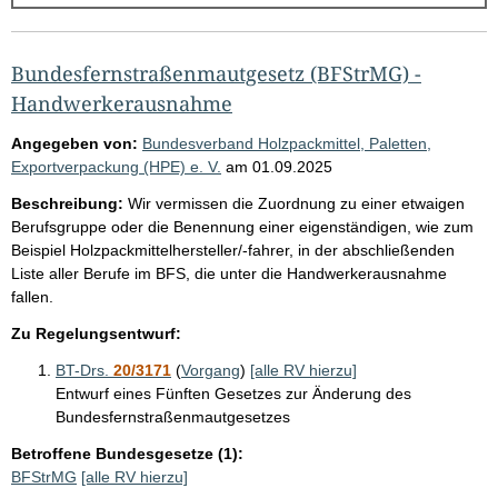
g
e
b
Bundesfernstraßenmautgesetz (BFStrMG) -
n
Handwerkerausnahme
i
Angegeben von:
Bundesverband Holzpackmittel, Paletten,
s
Exportverpackung (HPE) e. V.
am
01.09.2025
s
Beschreibung:
Wir vermissen die Zuordnung zu einer etwaigen
e
Berufsgruppe oder die Benennung einer eigenständigen, wie zum
Beispiel Holzpackmittelhersteller/-fahrer, in der abschließenden
p
Liste aller Berufe im BFS, die unter die Handwerkerausnahme
r
fallen.
o
Zu Regelungsentwurf:
S
BT-Drs.
20/3171
(
Vorgang
)
[alle RV hierzu]
e
Entwurf eines Fünften Gesetzes zur Änderung des
i
Bundesfernstraßenmautgesetzes
t
Betroffene Bundesgesetze (1):
e
BFStrMG
[alle RV hierzu]