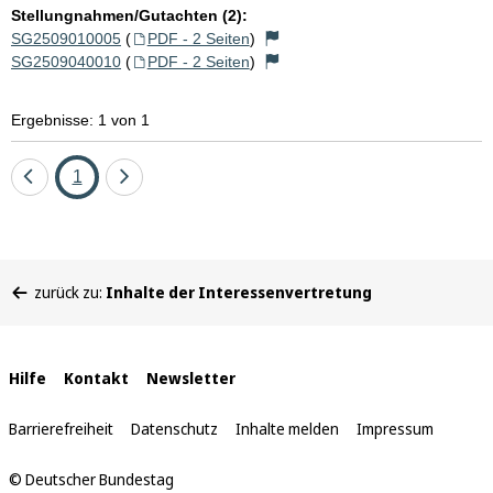
Stellungnahmen/Gutachten (2):
SG2509010005
(
PDF - 2 Seiten
)
SG2509040010
(
PDF - 2 Seiten
)
Ergebnisse: 1 von 1
Eine
Seite
Eine
1
Seite
Seite
zurück
vor
Sie
zurück zu:
Inhalte der Interessenvertretung
befinden
sich
hier:
Interne
Hilfe
Kontakt
Newsletter
Links
Barrierefreiheit
Datenschutz
Inhalte melden
Impressum
© Deutscher Bundestag