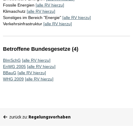
Fossile Energien
[alle RV hierzu]
Klimaschutz
[alle RV hierzu]
Sonstiges im Bereich "Energie"
[alle RV hierzu]
Verkehrsinfrastruktur
[alle RV hierzu]
Betroffene Bundesgesetze (4)
BImSchG
[alle RV hierzu]
EnWG 2005
[alle RV hierzu]
BBauG
[alle RV hierzu]
WHG 2009
[alle RV hierzu]
Sie
zurück zu:
Regelungsvorhaben
befinden
sich