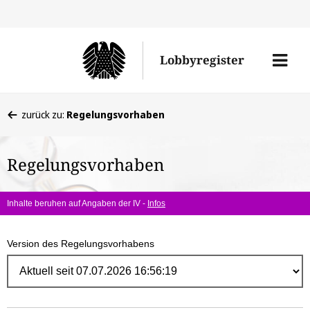
Direk
zum
Men
Lobbyregister
Inhal
öffne
Sie
zurück zu:
Regelungsvorhaben
befinden
sich
Regelungsvorhaben
hier:
Inhalte beruhen auf Angaben der IV -
Infos
Version des Regelungsvorhabens