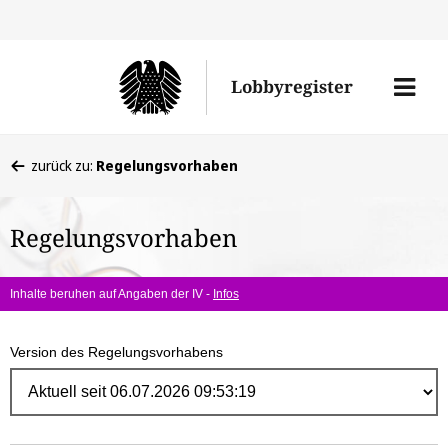
Direk
zum
Men
Lobbyregister
Inhal
öffne
Sie
zurück zu:
Regelungsvorhaben
befinden
sich
Regelungsvorhaben
hier:
Inhalte beruhen auf Angaben der IV -
Infos
Version des Regelungsvorhabens