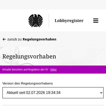
Direk
zum
Men
Lobbyregister
Inhal
öffne
Sie
zurück zu:
Regelungsvorhaben
befinden
sich
Regelungsvorhaben
hier:
Inhalte beruhen auf Angaben der IV -
Infos
Version des Regelungsvorhabens