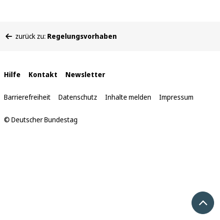
Sie
zurück zu:
Regelungsvorhaben
befinden
sich
hier:
Interne
Hilfe
Kontakt
Newsletter
Links
Barrierefreiheit
Datenschutz
Inhalte melden
Impressum
© Deutscher Bundestag
Nach