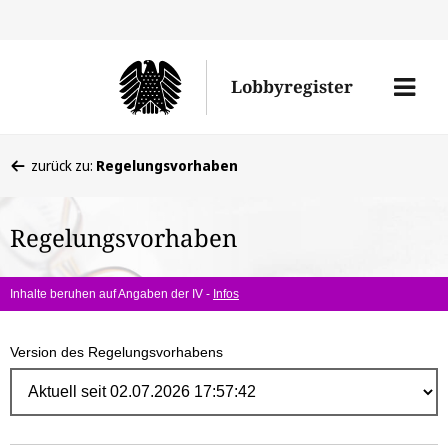
Direk
zum
Men
Lobbyregister
Inhal
öffne
Sie
zurück zu:
Regelungsvorhaben
befinden
sich
Regelungsvorhaben
hier:
Inhalte beruhen auf Angaben der IV -
Infos
Version des Regelungsvorhabens