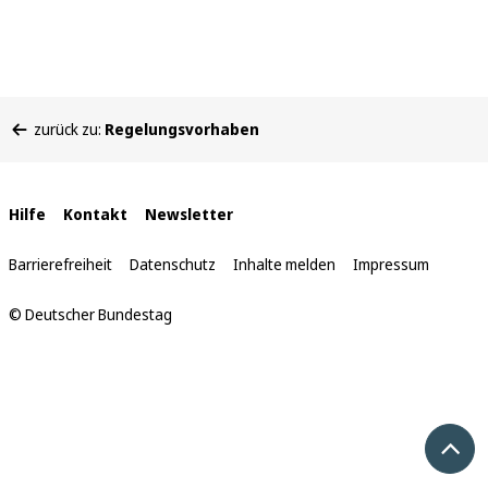
Sie
zurück zu:
Regelungsvorhaben
befinden
sich
hier:
Interne
Hilfe
Kontakt
Newsletter
Links
Barrierefreiheit
Datenschutz
Inhalte melden
Impressum
© Deutscher Bundestag
Nach