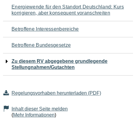
Navigation
Energiewende für den Standort Deutschland: Kurs
korrigieren, aber konsequent voranschreiten
für
den
Betroffene Interessenbereiche
Seiteninhalt
Betroffene Bundesgesetze
Zu diesem RV abgegebene grundlegende
Stellungnahmen/Gutachten
Regelungsvorhaben herunterladen (PDF)
Inhalt dieser Seite melden
(
Mehr Informationen
)