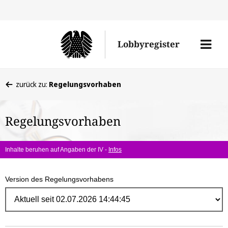
Direk
zum
Men
Lobbyregister
Inhal
öffne
Sie
zurück zu:
Regelungsvorhaben
befinden
sich
Regelungsvorhaben
hier:
Inhalte beruhen auf Angaben der IV -
Infos
Version des Regelungsvorhabens