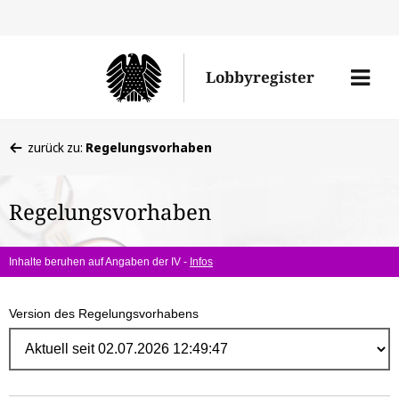
Direk
zum
Men
Lobbyregister
Inhal
öffne
Sie
zurück zu:
Regelungsvorhaben
befinden
sich
Regelungsvorhaben
hier:
Inhalte beruhen auf Angaben der IV -
Infos
Version des Regelungsvorhabens