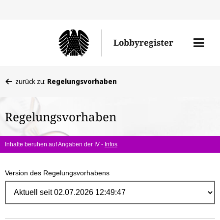
Direk
zum
Men
Lobbyregister
Inhal
öffne
Sie
zurück zu:
Regelungsvorhaben
befinden
sich
Regelungsvorhaben
hier:
Inhalte beruhen auf Angaben der IV -
Infos
Version des Regelungsvorhabens