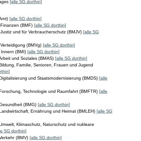
tages
[alle SG dorthin]
KAmt)
[alle SG dorthin]
r Finanzen (BMF)
[alle SG dorthin]
Justiz und für Verbraucherschutz (BMJV)
[alle SG
 Verteidigung (BMVg)
[alle SG dorthin]
 Innern (BMI)
[alle SG dorthin]
Arbeit und Soziales (BMAS)
[alle SG dorthin]
Bildung, Familie, Senioren, Frauen und Jugend
rthin]
Digitalisierung und Staatsmodernisierung (BMDS)
[alle
 Forschung, Technologie und Raumfahrt (BMFTR)
[alle
 Gesundheit (BMG)
[alle SG dorthin]
 Landwirtschaft, Ernährung und Heimat (BMLEH)
[alle SG
Umwelt, Klimaschutz, Naturschutz und nukleare
le SG dorthin]
 Verkehr (BMV)
[alle SG dorthin]