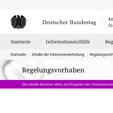
L
fü
Hauptnavigation
Startseite
Informationen/Hilfe
Reg
Sie
Startseite
Inhalte der Interessenvertretung
Regelungsvor
befinden
Regelungsvorhaben
sich
hier:
Die Inhalte beruhen allein auf Angaben der Interessenver