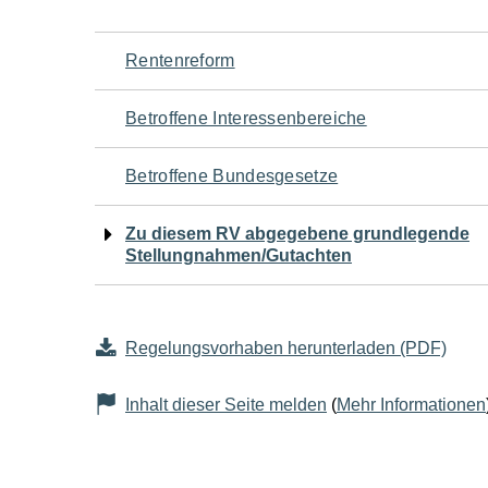
Navigation
Rentenreform
für
Betroffene Interessenbereiche
den
Betroffene Bundesgesetze
Seiteninhalt
Zu diesem RV abgegebene grundlegende
Stellungnahmen/Gutachten
Regelungsvorhaben herunterladen (PDF)
Inhalt dieser Seite melden
(
Mehr Informationen