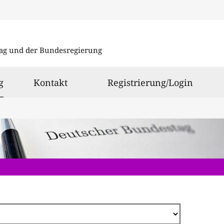
Direkt
zum
ag und der Bundesregierung
Inhalt
ausgewählt
g
Kontakt
Registrierung/Login