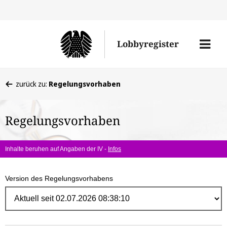
Direk
zum
Men
Lobbyregister
Inhal
öffne
Sie
zurück zu:
Regelungsvorhaben
befinden
sich
Regelungsvorhaben
hier:
Inhalte beruhen auf Angaben der IV -
Infos
Version des Regelungsvorhabens