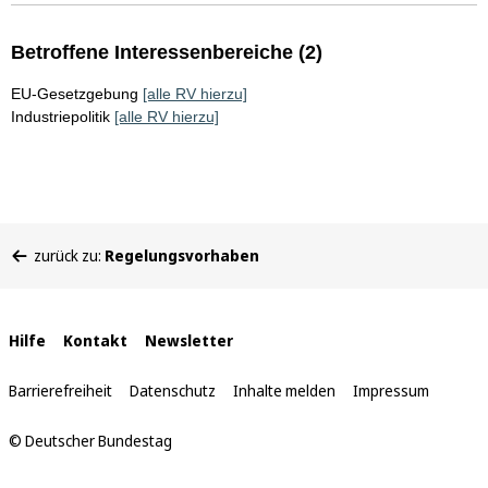
Betroffene Interessenbereiche (2)
EU-Gesetzgebung
[alle RV hierzu]
Industriepolitik
[alle RV hierzu]
Sie
zurück zu:
Regelungsvorhaben
befinden
sich
hier:
Interne
Hilfe
Kontakt
Newsletter
Links
Barrierefreiheit
Datenschutz
Inhalte melden
Impressum
© Deutscher Bundestag