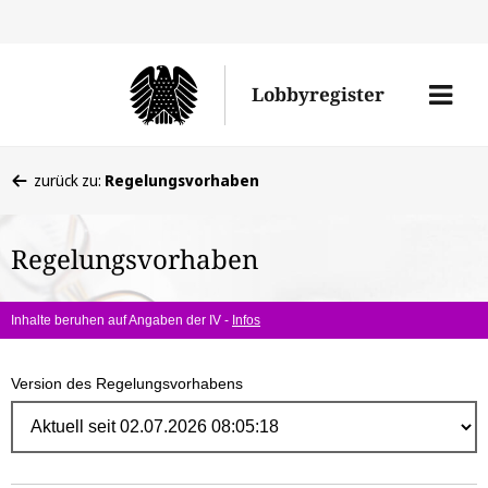
Direk
zum
Men
Lobbyregister
Inhal
öffne
Sie
zurück zu:
Regelungsvorhaben
befinden
sich
Regelungsvorhaben
hier:
Inhalte beruhen auf Angaben der IV -
Infos
Version des Regelungsvorhabens