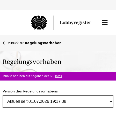
Direk
zum
Men
Lobbyregister
Inhal
öffne
Sie
zurück zu:
Regelungsvorhaben
befinden
sich
Regelungsvorhaben
hier:
Inhalte beruhen auf Angaben der IV -
Infos
Version des Regelungsvorhabens