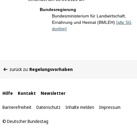
Bundesregierung
Bundesministerium für Landwirtschaft,
Ernährung und Heimat (BMLEH)
[alle SG
dorthin]
Sie
zurück zu:
Regelungsvorhaben
befinden
sich
hier:
Interne
Hilfe
Kontakt
Newsletter
Links
Barrierefreiheit
Datenschutz
Inhalte melden
Impressum
© Deutscher Bundestag