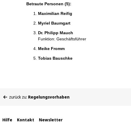
Betraute Personen (5):
Maximilian Reifig
Myriel Baumgart
Dr. Philipp Mauch
Funktion: Geschäftsführer
Meike Fromm
Tobias Bauschke
Sie
zurück zu:
Regelungsvorhaben
befinden
sich
hier:
Interne
Hilfe
Kontakt
Newsletter
Links