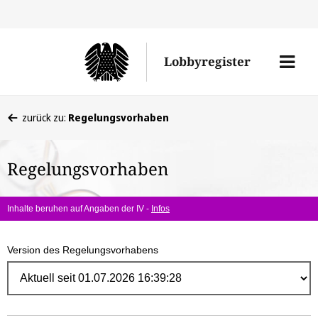
Direk
zum
Men
Lobbyregister
Inhal
öffne
Sie
zurück zu:
Regelungsvorhaben
befinden
sich
Regelungsvorhaben
hier:
Inhalte beruhen auf Angaben der IV -
Infos
Version des Regelungsvorhabens