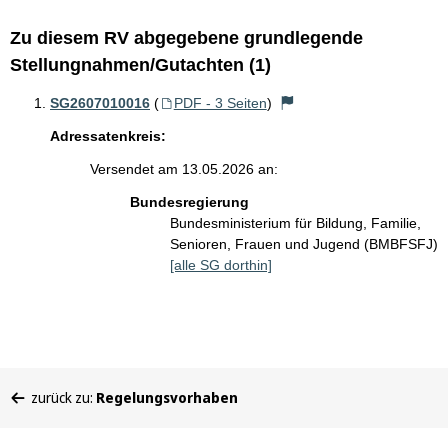
Zu diesem RV abgegebene grundlegende
Stellungnahmen/Gutachten (1)
SG2607010016
(
PDF - 3 Seiten
)
Adressatenkreis:
Versendet am 13.05.2026 an:
Bundesregierung
Bundesministerium für Bildung, Familie,
Senioren, Frauen und Jugend (BMBFSFJ)
[alle SG dorthin]
Sie
zurück zu:
Regelungsvorhaben
befinden
sich