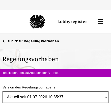
Direk
zum
Men
Lobbyregister
Inhal
öffne
Sie
zurück zu:
Regelungsvorhaben
befinden
sich
Regelungsvorhaben
hier:
Inhalte beruhen auf Angaben der IV -
Infos
Version des Regelungsvorhabens