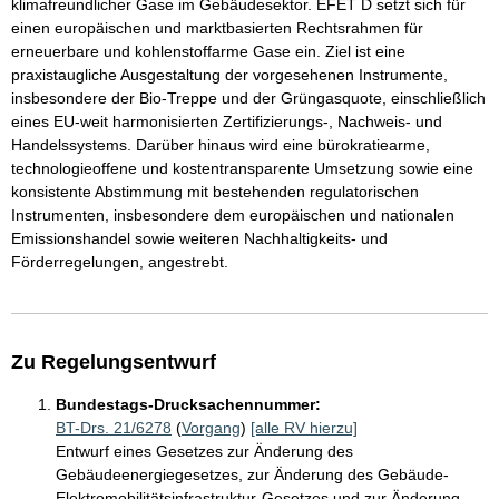
klimafreundlicher Gase im Gebäudesektor. EFET D setzt sich für
einen europäischen und marktbasierten Rechtsrahmen für
erneuerbare und kohlenstoffarme Gase ein. Ziel ist eine
praxistaugliche Ausgestaltung der vorgesehenen Instrumente,
insbesondere der Bio-Treppe und der Grüngasquote, einschließlich
eines EU-weit harmonisierten Zertifizierungs-, Nachweis- und
Handelssystems. Darüber hinaus wird eine bürokratiearme,
technologieoffene und kostentransparente Umsetzung sowie eine
konsistente Abstimmung mit bestehenden regulatorischen
Instrumenten, insbesondere dem europäischen und nationalen
Emissionshandel sowie weiteren Nachhaltigkeits- und
Förderregelungen, angestrebt.
Zu Regelungsentwurf
Bundestags-Drucksachennummer:
BT-Drs. 21/6278
(
Vorgang
)
[alle RV hierzu]
Entwurf eines Gesetzes zur Änderung des
Gebäudeenergiegesetzes, zur Änderung des Gebäude-
Elektromobilitätsinfrastruktur-Gesetzes und zur Änderung