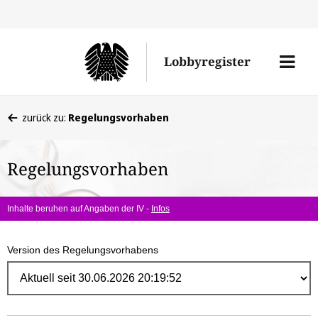
Direk
zum
Men
Lobbyregister
Inhal
öffne
Sie
zurück zu:
Regelungsvorhaben
befinden
sich
Regelungsvorhaben
hier:
Inhalte beruhen auf Angaben der IV -
Infos
Version des Regelungsvorhabens