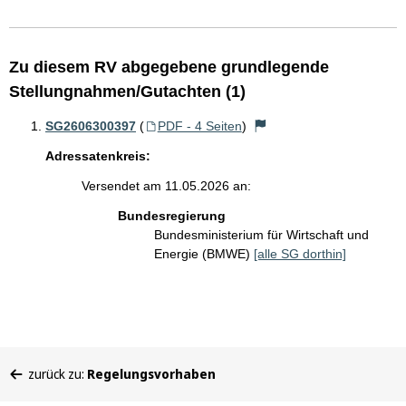
Zu diesem RV abgegebene grundlegende
Stellungnahmen/Gutachten (1)
SG2606300397
(
PDF - 4 Seiten
)
Adressatenkreis:
Versendet am 11.05.2026 an:
Bundesregierung
Bundesministerium für Wirtschaft und
Energie (BMWE)
[alle SG dorthin]
Sie
zurück zu:
Regelungsvorhaben
befinden
sich