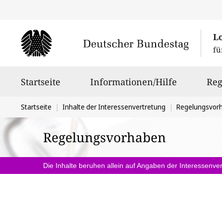
L
fü
Hauptnavigation
Startseite
Informationen/Hilfe
Reg
Sie
Startseite
Inhalte der Interessenvertretung
Regelungsvor
befinden
Regelungsvorhaben
sich
hier:
Die Inhalte beruhen allein auf Angaben der Interessenver