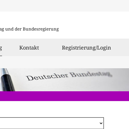
Direkt
zum
ag und der Bundesregierung
Inhalt
ausgewählt
g
Kontakt
Registrierung/Login