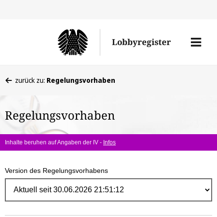
Direk
zum
Men
Lobbyregister
Inhal
öffne
Sie
zurück zu:
Regelungsvorhaben
befinden
sich
Regelungsvorhaben
hier:
Inhalte beruhen auf Angaben der IV -
Infos
Version des Regelungsvorhabens