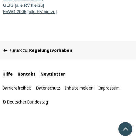
GEIG
[alle RV hierzu]
EnWG 2005
[alle RV hierzu]
Sie
zurück zu:
Regelungsvorhaben
befinden
sich
hier:
Interne
Hilfe
Kontakt
Newsletter
Links
Barrierefreiheit
Datenschutz
Inhalte melden
Impressum
© Deutscher Bundestag
Nach