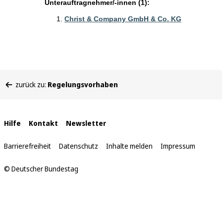
Unterauftragnehmer/-innen (1):
Christ & Company GmbH & Co. KG
Sie
zurück zu:
Regelungsvorhaben
befinden
sich
hier:
Interne
Hilfe
Kontakt
Newsletter
Links
Barrierefreiheit
Datenschutz
Inhalte melden
Impressum
© Deutscher Bundestag