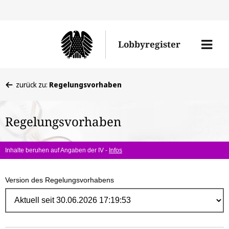
Direk
zum
Men
Lobbyregister
Inhal
öffne
Sie
zurück zu:
Regelungsvorhaben
befinden
sich
Regelungsvorhaben
hier:
Inhalte beruhen auf Angaben der IV -
Infos
Version des Regelungsvorhabens