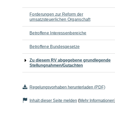
Navigation
Forderungen zur Reform der
umsatzsteuerlichen Organschaft
für
Betroffene Interessenbereiche
den
Betroffene Bundesgesetze
Seiteninhalt
Zu diesem RV abgegebene grundlegende
Stellungnahmen/Gutachten
Regelungsvorhaben herunterladen (PDF)
Inhalt dieser Seite melden
(
Mehr Informationen