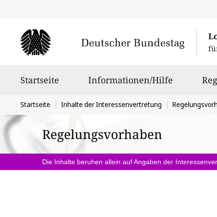
L
fü
Hauptnavigation
Startseite
Informationen/Hilfe
Reg
Sie
Startseite
Inhalte der Interessenvertretung
Regelungsvor
befinden
Regelungsvorhaben
sich
hier:
Die Inhalte beruhen allein auf Angaben der Interessenver