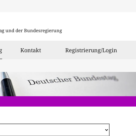
Direkt
zum
ag und der Bundesregierung
Inhalt
ausgewählt
g
Kontakt
Registrierung/Login