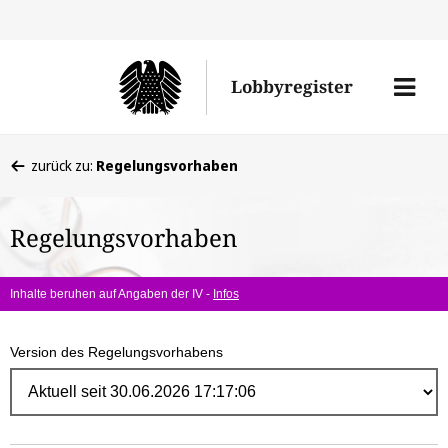
Direk
zum
Men
Lobbyregister
Inhal
öffne
Sie
zurück zu:
Regelungsvorhaben
befinden
sich
Regelungsvorhaben
hier:
Inhalte beruhen auf Angaben der IV -
Infos
Version des Regelungsvorhabens