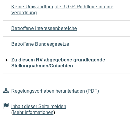
Navigation
Keine Umwandlung der UGP-Richtlinie in eine
Verordnung
für
den
Betroffene Interessenbereiche
Seiteninhalt
Betroffene Bundesgesetze
Zu diesem RV abgegebene grundlegende
Stellungnahmen/Gutachten
Regelungsvorhaben herunterladen (PDF)
Inhalt dieser Seite melden
(
Mehr Informationen
)