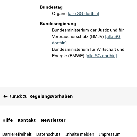
Bundestag
Organe
[alle SG dorthin]
Bundesregierung
Bundesministerium der Justiz und für
Verbraucherschutz (BMJV)
[alle SG
dorthin]
Bundesministerium für Wirtschaft und
Energie (BMWE)
[alle SG dorthin]
Sie
zurück zu:
Regelungsvorhaben
befinden
sich
hier:
Interne
Hilfe
Kontakt
Newsletter
Links
Barrierefreiheit
Datenschutz
Inhalte melden
Impressum