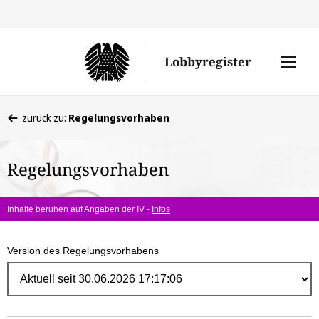
Direk
zum
Men
Lobbyregister
Inhal
öffne
Sie
zurück zu:
Regelungsvorhaben
befinden
sich
Regelungsvorhaben
hier:
Inhalte beruhen auf Angaben der IV -
Infos
Version des Regelungsvorhabens