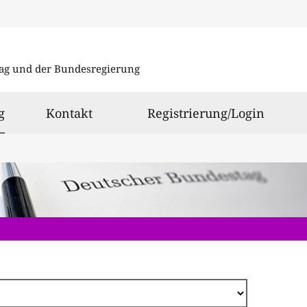
Direkt
zum
ag und der Bundesregierung
Inhalt
ausgewählt
g
Kontakt
Registrierung/Login