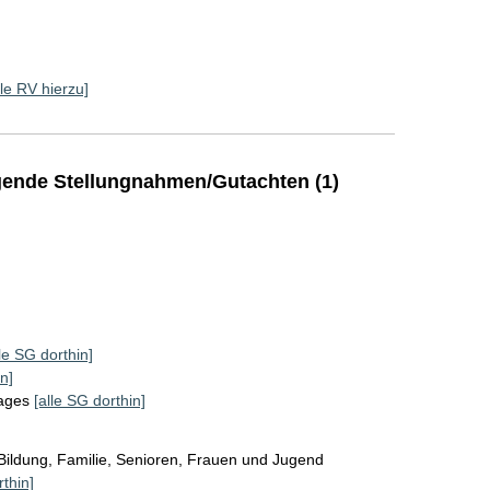
lle RV hierzu]
ende Stellungnahmen/Gutachten (1)
lle SG dorthin]
n]
tages
[alle SG dorthin]
Bildung, Familie, Senioren, Frauen und Jugend
rthin]