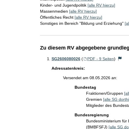
Kinder- und Jugendpolitik
[alle RV hierzu]
Massenmedien
[alle RV hierzu]
Öffentliches Recht
[alle RV hierzu]
Sonstiges im Bereich "Bildung und Erziehung"
[a
Zu diesem RV abgegebene grundleg
SG2606080026
(
PDF - 9 Seiten
)
Adressatenkreis:
Versendet am 08.05.2026 an:
Bundestag
Fraktionen/Gruppen
[a
Gremien
[alle SG dorthi
Mitglieder des Bundes
Bundesregierung
Bundesministerium für 
(BMBFSFJ)
[alle SG do