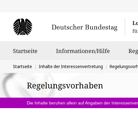
L
fü
Hauptnavigation
Startseite
Informationen/Hilfe
Reg
Sie
Startseite
Inhalte der Interessenvertretung
Regelungsvor
befinden
Regelungsvorhaben
sich
hier:
Die Inhalte beruhen allein auf Angaben der Interessenver