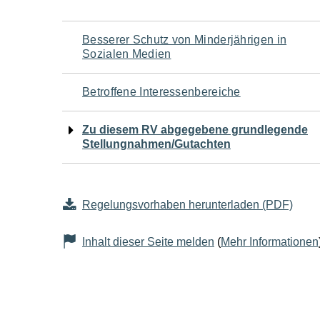
Navigation
Besserer Schutz von Minderjährigen in
Sozialen Medien
für
Betroffene Interessenbereiche
den
Zu diesem RV abgegebene grundlegende
Seiteninhalt
Stellungnahmen/Gutachten
Regelungsvorhaben herunterladen (PDF)
Inhalt dieser Seite melden
(
Mehr Informationen