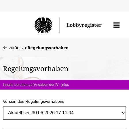
Direk
zum
Men
Lobbyregister
Inhal
öffne
Sie
zurück zu:
Regelungsvorhaben
befinden
sich
Regelungsvorhaben
hier:
Inhalte beruhen auf Angaben der IV -
Infos
Version des Regelungsvorhabens