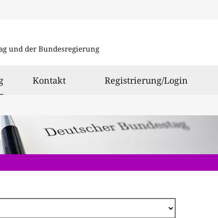
Direkt
zum
ag und der Bundesregierung
Inhalt
ausgewählt
g
Kontakt
Registrierung/Login