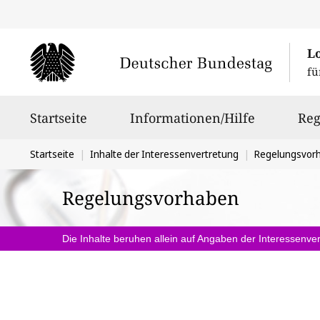
L
fü
Hauptnavigation
Startseite
Informationen/Hilfe
Reg
Sie
Startseite
Inhalte der Interessenvertretung
Regelungsvor
befinden
Regelungsvorhaben
sich
hier:
Die Inhalte beruhen allein auf Angaben der Interessenver