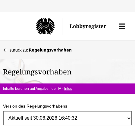
Direk
zum
Men
Lobbyregister
Inhal
öffne
Sie
zurück zu:
Regelungsvorhaben
befinden
sich
Regelungsvorhaben
hier:
Inhalte beruhen auf Angaben der IV -
Infos
Version des Regelungsvorhabens