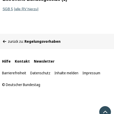
SGB 5
[alle RV hierzu]
Sie
zurück zu:
Regelungsvorhaben
befinden
sich
hier:
Interne
Hilfe
Kontakt
Newsletter
Links
Barrierefreiheit
Datenschutz
Inhalte melden
Impressum
© Deutscher Bundestag
Nach