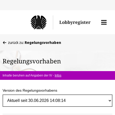
Direk
zum
Men
Lobbyregister
Inhal
öffne
Sie
zurück zu:
Regelungsvorhaben
befinden
sich
Regelungsvorhaben
hier:
Inhalte beruhen auf Angaben der IV -
Infos
Version des Regelungsvorhabens