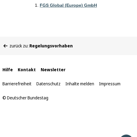
FGS Global (Europe) GmbH
Sie
zurück zu:
Regelungsvorhaben
befinden
sich
hier:
Interne
Hilfe
Kontakt
Newsletter
Links
Barrierefreiheit
Datenschutz
Inhalte melden
Impressum
© Deutscher Bundestag