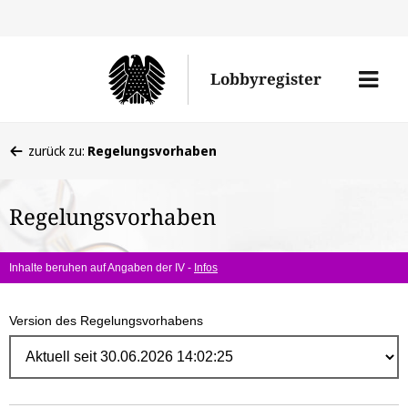
Direk
zum
Men
Lobbyregister
Inhal
öffne
Sie
zurück zu:
Regelungsvorhaben
befinden
sich
Regelungsvorhaben
hier:
Inhalte beruhen auf Angaben der IV -
Infos
Version des Regelungsvorhabens