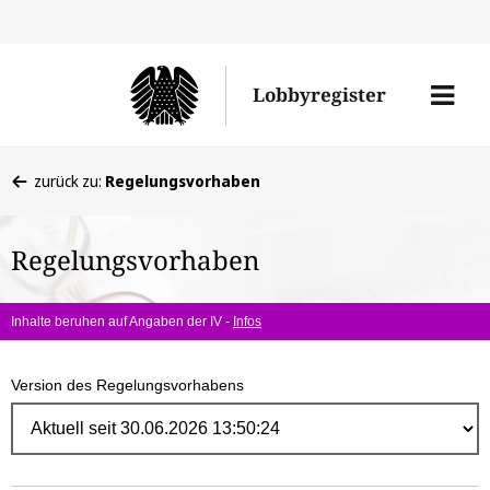
Direk
zum
Men
Lobbyregister
Inhal
öffne
Sie
zurück zu:
Regelungsvorhaben
befinden
sich
Regelungsvorhaben
hier:
Inhalte beruhen auf Angaben der IV -
Infos
Version des Regelungsvorhabens