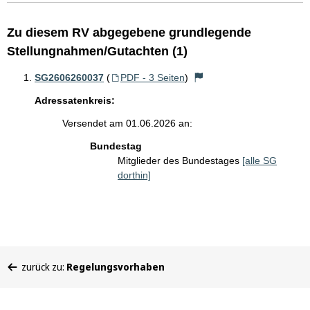
Zu diesem RV abgegebene grundlegende
Stellungnahmen/Gutachten (1)
SG2606260037
(
PDF - 3 Seiten
)
Adressatenkreis:
Versendet am 01.06.2026 an:
Bundestag
Mitglieder des Bundestages
[alle SG
dorthin]
Sie
zurück zu:
Regelungsvorhaben
befinden
sich
hier: