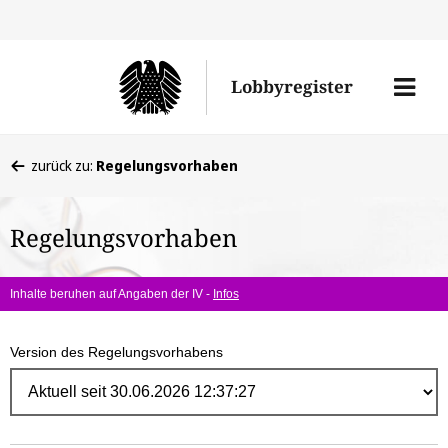
Direk
zum
Men
Lobbyregister
Inhal
öffne
Sie
zurück zu:
Regelungsvorhaben
befinden
sich
Regelungsvorhaben
hier:
Inhalte beruhen auf Angaben der IV -
Infos
Version des Regelungsvorhabens