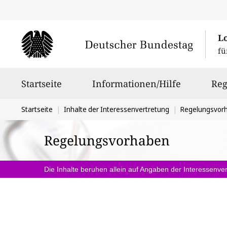
L
fü
Hauptnavigation
Startseite
Informationen/Hilfe
Reg
Sie
Startseite
Inhalte der Interessenvertretung
Regelungsvor
befinden
Regelungsvorhaben
sich
hier:
Die Inhalte beruhen allein auf Angaben der Interessenver