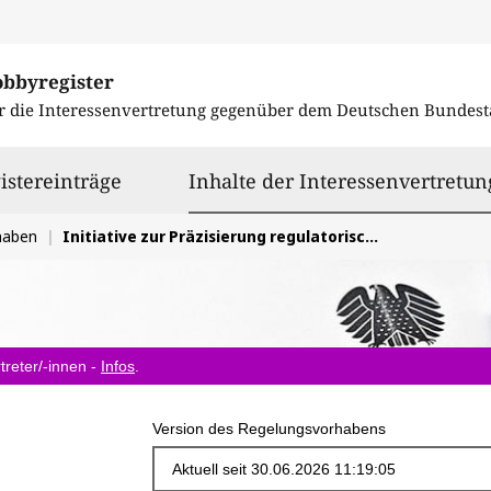
obbyregister
r die Interessenvertretung gegenüber dem
Deutschen Bundest
istereinträge
Inhalte der Interessenvertretun
haben
Initiative zur Präzisierung regulatorischer Leitlinien für den Umgang mit Kryptowerten
treter/-innen -
Infos
.
Version des Regelungsvorhabens