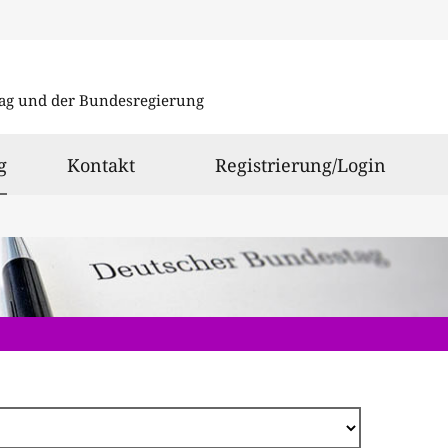
Direkt
zum
ag und der Bundesregierung
Inhalt
ausgewählt
g
Kontakt
Registrierung/Login