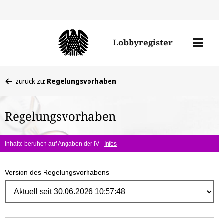
Direk
zum
Men
Lobbyregister
Inhal
öffne
Sie
zurück zu:
Regelungsvorhaben
befinden
sich
Regelungsvorhaben
hier:
Inhalte beruhen auf Angaben der IV -
Infos
Version des Regelungsvorhabens