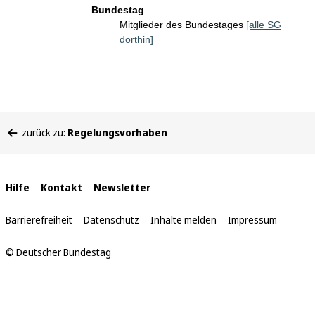
Bundestag
Mitglieder des Bundestages
[alle SG
dorthin]
Sie
zurück zu:
Regelungsvorhaben
befinden
sich
hier:
Interne
Hilfe
Kontakt
Newsletter
Links
Barrierefreiheit
Datenschutz
Inhalte melden
Impressum
© Deutscher Bundestag