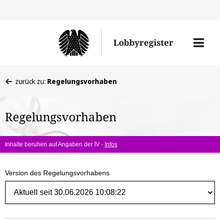
Direk
zum
Men
Lobbyregister
Inhal
öffne
Sie
zurück zu:
Regelungsvorhaben
befinden
sich
Regelungsvorhaben
hier:
Inhalte beruhen auf Angaben der IV -
Infos
Version des Regelungsvorhabens