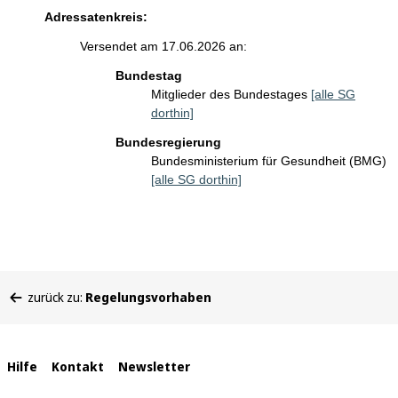
Adressatenkreis:
Versendet am 17.06.2026 an:
Bundestag
Mitglieder des Bundestages
[alle SG
dorthin]
Bundesregierung
Bundesministerium für Gesundheit (BMG)
[alle SG dorthin]
Sie
zurück zu:
Regelungsvorhaben
befinden
sich
hier:
Interne
Hilfe
Kontakt
Newsletter
Links