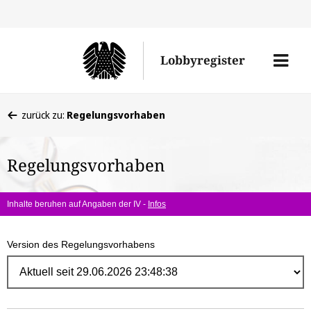
Direk
zum
Men
Lobbyregister
Inhal
öffne
Sie
zurück zu:
Regelungsvorhaben
befinden
sich
Regelungsvorhaben
hier:
Inhalte beruhen auf Angaben der IV -
Infos
Version des Regelungsvorhabens