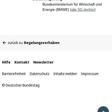
Bundesministerium für Wirtschaft und
Energie (BMWE)
[alle SG dorthin]
Sie
zurück zu:
Regelungsvorhaben
befinden
sich
hier:
Interne
Hilfe
Kontakt
Newsletter
Links
Barrierefreiheit
Datenschutz
Inhalte melden
Impressum
© Deutscher Bundestag
Nach