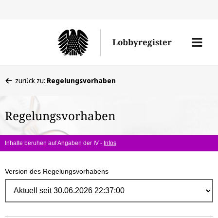
Direk
zum
Men
Lobbyregister
Inhal
öffne
Sie
zurück zu:
Regelungsvorhaben
befinden
sich
Regelungsvorhaben
hier:
Inhalte beruhen auf Angaben der IV -
Infos
Version des Regelungsvorhabens