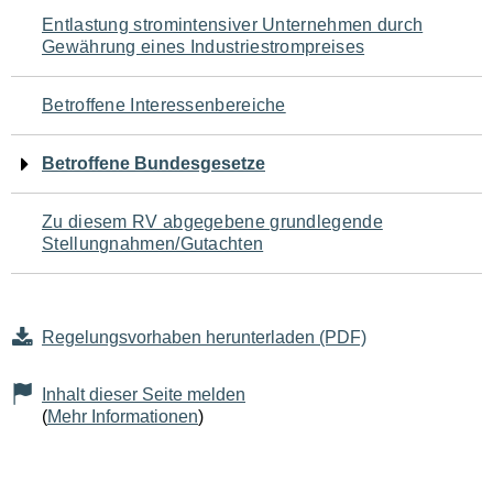
Navigation
Entlastung stromintensiver Unternehmen durch
Gewährung eines Industriestrompreises
für
den
Betroffene Interessenbereiche
Seiteninhalt
Betroffene Bundesgesetze
Zu diesem RV abgegebene grundlegende
Stellungnahmen/Gutachten
Regelungsvorhaben herunterladen (PDF)
Inhalt dieser Seite melden
(
Mehr Informationen
)