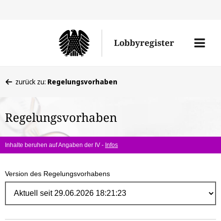
Direk
zum
Men
Lobbyregister
Inhal
öffne
Sie
zurück zu:
Regelungsvorhaben
befinden
sich
Regelungsvorhaben
hier:
Inhalte beruhen auf Angaben der IV -
Infos
Version des Regelungsvorhabens