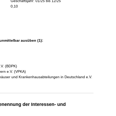
Geschäftsjahr: 01/25 bis 12/25
m
0,10
a
t
i
o
n
e
unmittelbar ausüben (1):
n
:
.V. (BDPK)
yern e.V. (VPKA)
äuser und Krankenhausabteilungen in Deutschland e.V.
enennung der Interessen- und