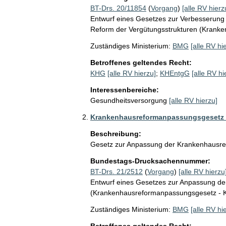
BT-Drs. 20/11854
(
Vorgang
)
[alle RV hierz
Entwurf eines Gesetzes zur Verbesserung
Reform der Vergütungsstrukturen (Krank
Zuständiges Ministerium:
BMG
[alle RV hi
Betroffenes geltendes Recht:
KHG
[alle RV hierzu]
;
KHEntgG
[alle RV hi
Interessenbereiche:
Gesundheitsversorgung
[alle RV hierzu]
Krankenhausreformanpassungsgesetz
Beschreibung:
Gesetz zur Anpassung der Krankenhausr
Bundestags-Drucksachennummer:
BT-Drs. 21/2512
(
Vorgang
)
[alle RV hierzu
Entwurf eines Gesetzes zur Anpassung de
(Krankenhausreformanpassungsgesetz -
Zuständiges Ministerium:
BMG
[alle RV hi