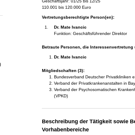
Geschäftsjahr: 01/25 bis 12/25
a
110.001 bis 120.000 Euro
l
Vertretungsberechtigte Person(en):
Dr. Mate Ivancic 
t
Funktion: Geschäftsführender Direktor
Betraute Personen, die Interessenvertretung 
Dr. Mate Ivancic 
)
Mitgliedschaften (3):
Bundesverband Deutscher Privatkliniken e
Verband der Privatkrankenanstalten in Ba
Verband der Psychosomatischen Krankenh
(VPKD)
Beschreibung der Tätigkeit sowie B
Vorhabenbereiche