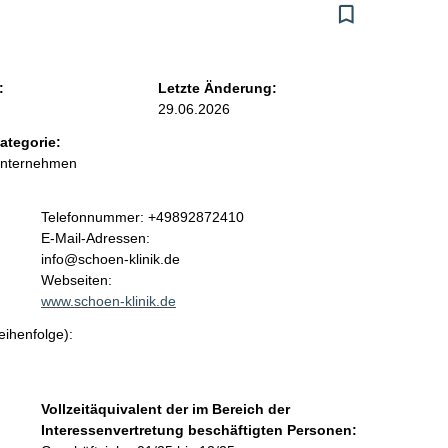
:
Letzte Änderung:
29.06.2026
ategorie:
Unternehmen
K
Telefonnummer: +49892872410
o
E-Mail-Adressen:
n
info@schoen-klinik.de
t
Webseiten:
a
www.schoen-klinik.de
k
eihenfolge):
t
i
n
f
Vollzeitäquivalent der im Bereich der
o
Interessenvertretung beschäftigten Personen:
r