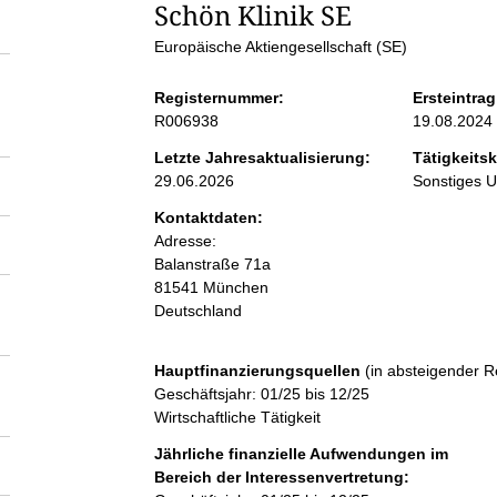
S
Schön Klinik SE
Europäische Aktiengesellschaft (SE)
e
Registernummer:
Ersteintrag
i
R006938
19.08.2024
Letzte Jahresaktualisierung:
Tätigkeitsk
t
29.06.2026
Sonstiges 
Kontaktdaten:
e
Adresse:
Balanstraße
71a
n
81541
München
Deutschland
i
Hauptfinanzierungsquellen
(in absteigender R
n
Geschäftsjahr: 01/25 bis 12/25
Wirtschaftliche Tätigkeit
h
Jährliche finanzielle Aufwendungen im
Bereich der Interessenvertretung: