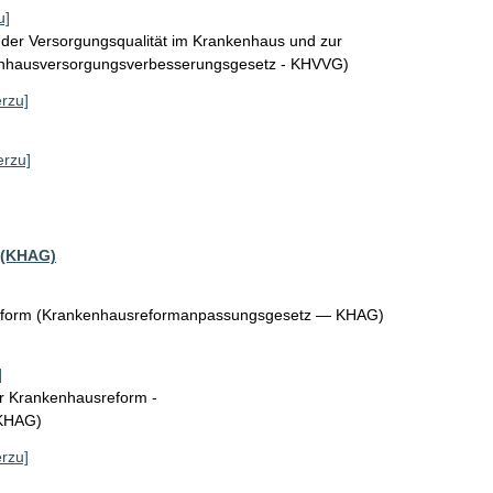
u]
 der Versorgungsqualität im Krankenhaus und zur
enhausversorgungsverbesserungsgesetz - KHVVG)
erzu]
erzu]
 (KHAG)
eform (Krankenhausreformanpassungsgesetz — KHAG)
]
r Krankenhausreform -
 KHAG)
erzu]