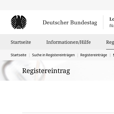
L
fü
Hauptnavigation
Startseite
Informationen/Hilfe
Reg
Sie
Startseite
Suche in Registereinträgen
Registereinträge
befinden
Registereintrag
sich
hier: