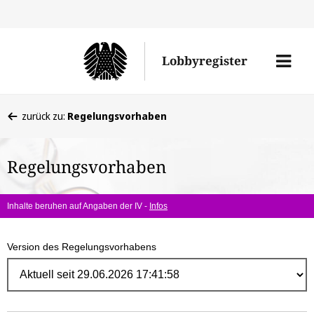
Direk
zum
Men
Lobbyregister
Inhal
öffne
Sie
zurück zu:
Regelungsvorhaben
befinden
sich
Regelungsvorhaben
hier:
Inhalte beruhen auf Angaben der IV -
Infos
Version des Regelungsvorhabens