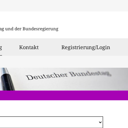
Direkt
zum
ag und der Bundesregierung
Inhalt
ausgewählt
g
Kontakt
Registrierung/Login