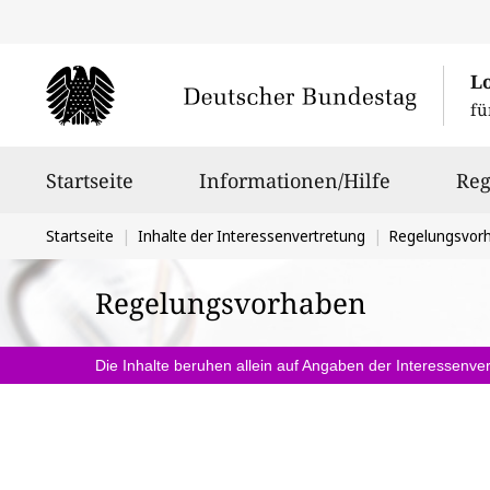
L
fü
Hauptnavigation
Startseite
Informationen/Hilfe
Reg
Sie
Startseite
Inhalte der Interessenvertretung
Regelungsvor
befinden
Regelungsvorhaben
sich
hier:
Die Inhalte beruhen allein auf Angaben der Interessenver