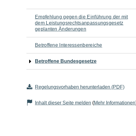
Navigation
Empfehlung gegen die Einführung der mit
dem Leistungsrechtsanpassungsgesetz
für
geplanten Änderungen
den
Betroffene Interessenbereiche
Seiteninhalt
Betroffene Bundesgesetze
Regelungsvorhaben herunterladen (PDF)
Inhalt dieser Seite melden
(
Mehr Informationen