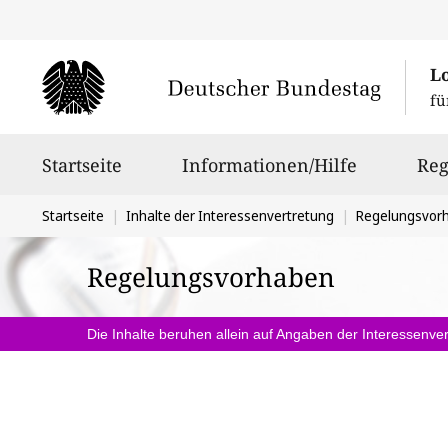
L
fü
Hauptnavigation
Startseite
Informationen/Hilfe
Reg
Sie
Startseite
Inhalte der Interessenvertretung
Regelungsvor
befinden
Regelungsvorhaben
sich
hier:
Die Inhalte beruhen allein auf Angaben der Interessenver