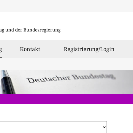
Direkt
zum
ag und der Bundesregierung
Inhalt
ausgewählt
g
Kontakt
Registrierung/Login