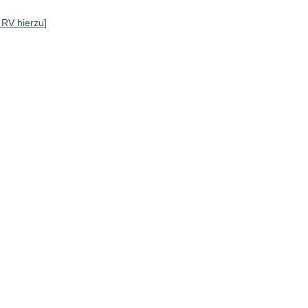
e RV hierzu]
]