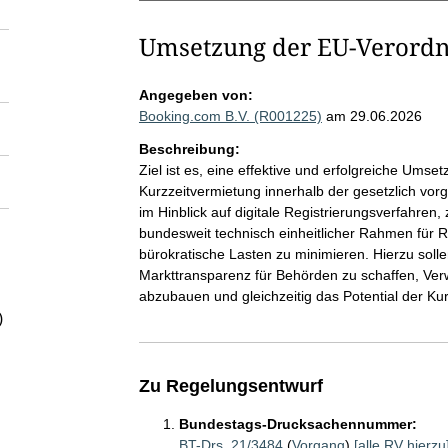
Umsetzung der EU-Verordn
Angegeben von:
Booking.com B.V. (R001225)
am 29.06.2026
Beschreibung:
Ziel ist es, eine effektive und erfolgreiche Um
Kurzzeitvermietung innerhalb der gesetzlich vo
im Hinblick auf digitale Registrierungsverfahren,
bundesweit technisch einheitlicher Rahmen für 
bürokratische Lasten zu minimieren. Hierzu solle
Markttransparenz für Behörden zu schaffen, Ver
abzubauen und gleichzeitig das Potential der Ku
)
Zu Regelungsentwurf
Bundestags-Drucksachennummer:
BT-Drs. 21/3484
(
Vorgang
)
[alle RV hierzu