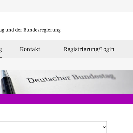
Direkt
zum
ag und der Bundesregierung
Inhalt
ausgewählt
g
Kontakt
Registrierung/Login