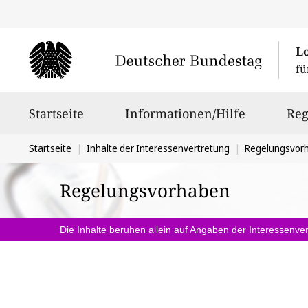
L
fü
Hauptnavigation
Startseite
Informationen/Hilfe
Reg
Sie
Startseite
Inhalte der Interessenvertretung
Regelungsvor
befinden
Regelungsvorhaben
sich
hier:
Die Inhalte beruhen allein auf Angaben der Interessenver