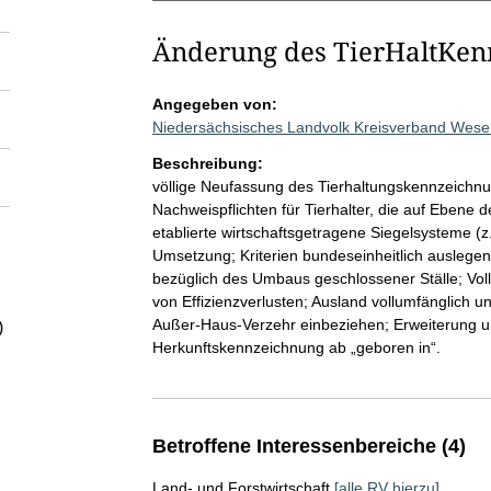
Änderung des TierHaltKe
Angegeben von:
Niedersächsisches Landvolk Kreisverband Wes
Beschreibung:
völlige Neufassung des Tierhaltungskennzeichnu
Nachweispflichten für Tierhalter, die auf Ebene 
etablierte wirtschaftsgetragene Siegelsysteme (z.
Umsetzung; Kriterien bundeseinheitlich auslege
bezüglich des Umbaus geschlossener Ställe; Vo
von Effizienzverlusten; Ausland vollumfänglich 
Außer-Haus-Verzehr einbeziehen; Erweiterung um 
)
Herkunftskennzeichnung ab „geboren in“.
Betroffene Interessenbereiche (4)
Land- und Forstwirtschaft
[alle RV hierzu]