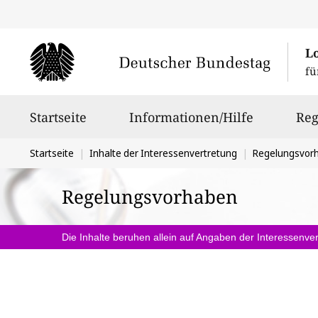
L
fü
Hauptnavigation
Startseite
Informationen/Hilfe
Reg
Sie
Startseite
Inhalte der Interessenvertretung
Regelungsvor
befinden
Regelungsvorhaben
sich
hier:
Die Inhalte beruhen allein auf Angaben der Interessenver