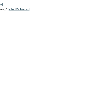
u]
rung"
[alle RV hierzu]