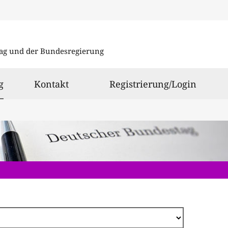
Direkt
zum
ag und der Bundesregierung
Inhalt
ausgewählt
g
Kontakt
Registrierung/Login