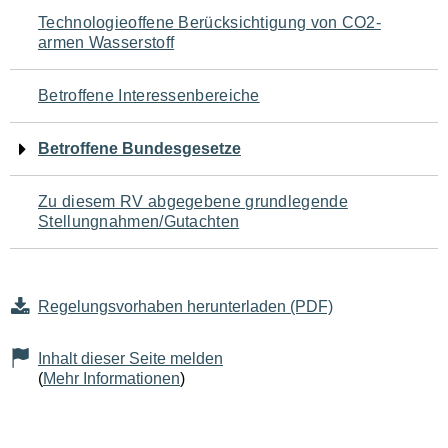
Navigation
Technologieoffene Berücksichtigung von CO2-
armen Wasserstoff
für
den
Betroffene Interessenbereiche
Seiteninhalt
Betroffene Bundesgesetze
Zu diesem RV abgegebene grundlegende
Stellungnahmen/Gutachten
Regelungsvorhaben herunterladen (PDF)
Inhalt dieser Seite melden
(
Mehr Informationen
)