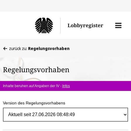
Direk
zum
Men
Lobbyregister
Inhal
öffne
Sie
zurück zu:
Regelungsvorhaben
befinden
sich
Regelungsvorhaben
hier:
Inhalte beruhen auf Angaben der IV -
Infos
Version des Regelungsvorhabens