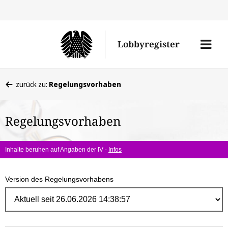
Direk
zum
Men
Lobbyregister
Inhal
öffne
Sie
zurück zu:
Regelungsvorhaben
befinden
sich
Regelungsvorhaben
hier:
Inhalte beruhen auf Angaben der IV -
Infos
Version des Regelungsvorhabens