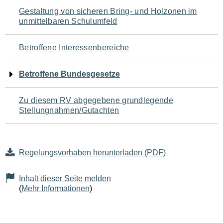
Navigation
Gestaltung von sicheren Bring- und Holzonen im
unmittelbaren Schulumfeld
für
den
Betroffene Interessenbereiche
Seiteninhalt
Betroffene Bundesgesetze
Zu diesem RV abgegebene grundlegende
Stellungnahmen/Gutachten
Regelungsvorhaben herunterladen (PDF)
Inhalt dieser Seite melden
(
Mehr Informationen
)