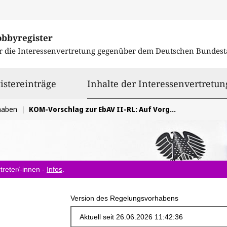
obbyregister
r die Interessenvertretung gegenüber dem
Deutschen Bundest
istereinträge
Inhalte der Interessenvertretun
haben
KOM-Vorschlag zur EbAV II-RL: Auf Vorgaben zur Frequenz eines regelmäßigen aufsichtl. Dialogs (Art. 49 Abs. 1b und Art. 49a EbAV II-RL) verzichten
treter/-innen -
Infos
.
Version des Regelungsvorhabens