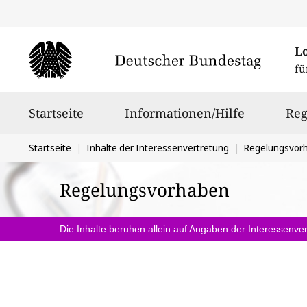
L
fü
Hauptnavigation
Startseite
Informationen/Hilfe
Reg
Sie
Startseite
Inhalte der Interessenvertretung
Regelungsvor
befinden
Regelungsvorhaben
sich
hier:
Die Inhalte beruhen allein auf Angaben der Interessenver