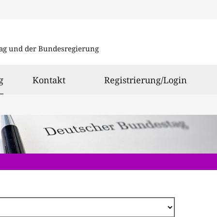
Direkt
zum
ag und der Bundesregierung
Inhalt
ausgewählt
g
Kontakt
Registrierung/Login