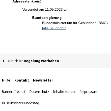
Adressatenkreis:
Versendet am 11.05.2026 an:
Bundesregierung
Bundesministerium für Gesundheit (BMG)
[alle SG dorthin]
Sie
zurück zu:
Regelungsvorhaben
befinden
sich
hier:
Interne
Hilfe
Kontakt
Newsletter
Links
Barrierefreiheit
Datenschutz
Inhalte melden
Impressum
© Deutscher Bundestag