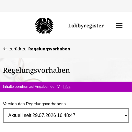
Direk
zum
Men
Lobbyregister
Inhal
öffne
Sie
zurück zu:
Regelungsvorhaben
befinden
sich
Regelungsvorhaben
hier:
Inhalte beruhen auf Angaben der IV -
Infos
Version des Regelungsvorhabens