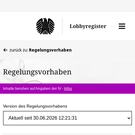
Direk
zum
Men
Lobbyregister
Inhal
öffne
Sie
zurück zu:
Regelungsvorhaben
befinden
sich
Regelungsvorhaben
hier:
Inhalte beruhen auf Angaben der IV -
Infos
Version des Regelungsvorhabens