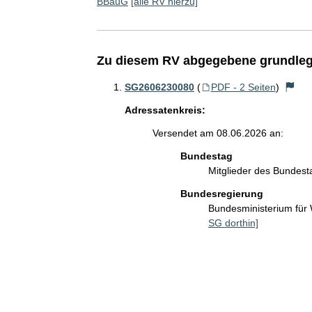
BBauG
[alle RV hierzu]
Zu diesem RV abgegebene grundleg
SG2606230080
(
PDF - 2 Seiten
)
Adressatenkreis:
Versendet am 08.06.2026 an:
Bundestag
Mitglieder des Bundes
Bundesregierung
Bundesministerium fü
SG dorthin]