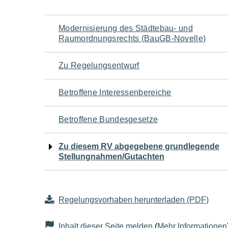
Navigation
Modernisierung des Städtebau- und
Raumordnungsrechts (BauGB-Novelle)
für
Zu Regelungsentwurf
den
Betroffene Interessenbereiche
Seiteninhalt
Betroffene Bundesgesetze
Zu diesem RV abgegebene grundlegende
Stellungnahmen/Gutachten
Regelungsvorhaben herunterladen (PDF)
Inhalt dieser Seite melden
(
Mehr Informationen