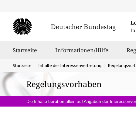
L
fü
Hauptnavigation
Startseite
Informationen/Hilfe
Reg
Sie
Startseite
Inhalte der Interessenvertretung
Regelungsvor
befinden
Regelungsvorhaben
sich
hier:
Die Inhalte beruhen allein auf Angaben der Interessenver