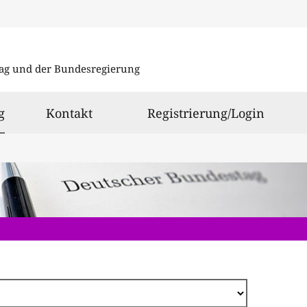
Direkt
zum
ag und der Bundesregierung
Inhalt
ausgewählt
g
Kontakt
Registrierung/Login