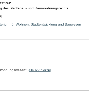
stitel:
ung des Städtebau- und Raumordnungsrechts
26
terium für Wohnen, Stadtentwicklung und Bauwesen
d Wohnungswesen"
[alle RV hierzu]